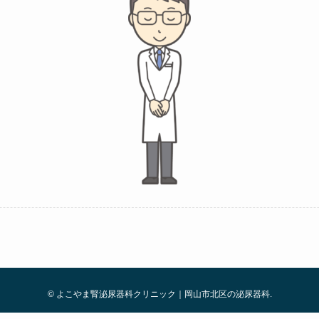
©
よこやま腎泌尿器科クリニック｜岡山市北区の泌尿器科.