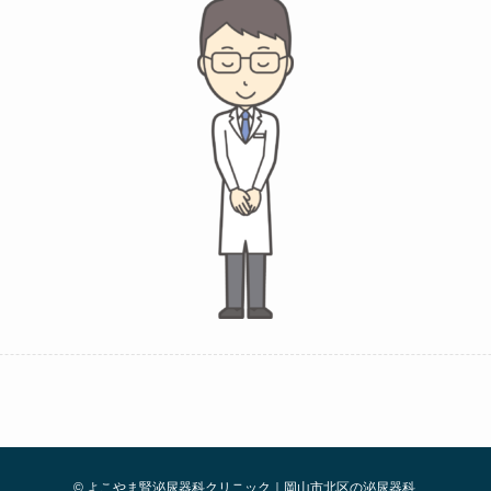
©
よこやま腎泌尿器科クリニック｜岡山市北区の泌尿器科.