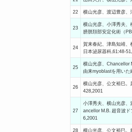
22
横山光彦、渡辺豊彦、津島
横山光彦、小澤秀夫、
23
膀胱頚部安定化術（PBNS）
賀来春紀、津島知靖、
24
日本泌尿器科,61:48-51,
横山光彦、Chancell
25
由来myoblastを用いた
横山光彦、公文裕巳。尿失
26
428,2001
小澤秀夫、横山光彦、渡
27
ancellor M.B.
6,2001
28
横山光彦、公文裕巳。頻尿・