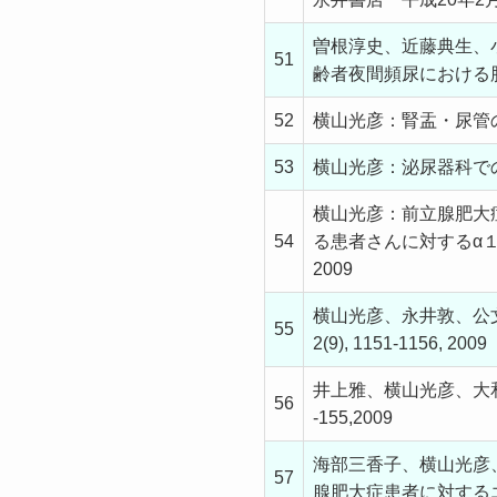
曽根淳史、近藤典生、
51
齢者夜間頻尿における脳性
52
横山光彦：腎盂・尿管のはた
53
横山光彦：泌尿器科でのボツリヌ
横山光彦：前立腺肥大
54
る患者さんに対するα１
2009
横山光彦、永井敦、公
55
2(9), 1151-1156, 2009
井上雅、横山光彦、大和
56
-155,2009
海部三香子、横山光彦
57
腺肥大症患者に対するエビ