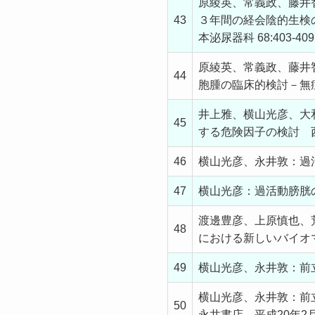
原綾英、常義政、藤井
43
３年間の経会陰的生検
本泌尿器科 68:403-409,
原綾英、常義政、藤井
44
胞腫の臨床的検討－無症候
井上雅、横山光彦、大和豊
45
する危険因子の検討 西日本
46
横山光彦、永井敦：過活動膀
47
横山光彦：過活動膀胱の自
渡邊豊彦、上原慎也、
48
における新しいバイオマ－
49
横山光彦、永井敦：前立腺肥大
横山光彦、永井敦：前
50
永井書店 平成20年2月