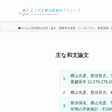
ホーム
院長横山光彦｜論文・国際学会発表・シンポジウム・教育講義・
主な和文論文
横山光彦、那須良次。
1
愛媛医学 11:276-278,1
2
横山光彦、那須良次。経皮的
那須保友、横山光彦、
3
年間の手術統計－ESWL導