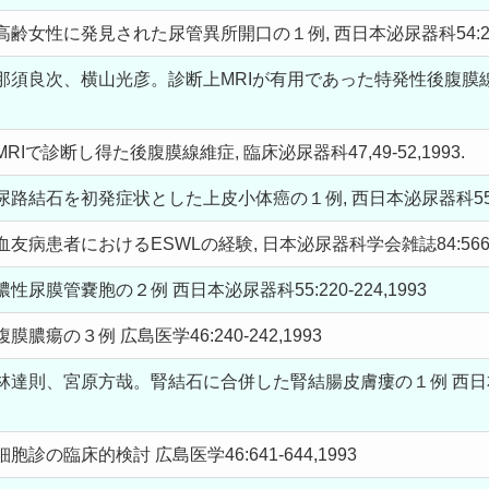
女性に発見された尿管異所開口の１例, 西日本泌尿器科54:2277-2
那須良次、横山光彦。診断上MRIが有用であった特発性後腹膜
で診断し得た後腹膜線維症, 臨床泌尿器科47,49-52,1993.
結石を初発症状とした上皮小体癌の１例, 西日本泌尿器科55:225-
病患者におけるESWLの経験, 日本泌尿器科学会雑誌84:566-56
尿膜管嚢胞の２例 西日本泌尿器科55:220-224,1993
瘍の３例 広島医学46:240-242,1993
則、宮原方哉。腎結石に合併した腎結腸皮膚瘻の１例 西日本泌尿器科
の臨床的検討 広島医学46:641-644,1993