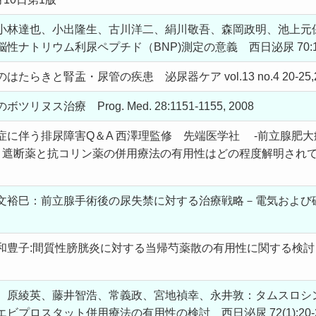
小林達也、小出隆生、古川洋二、絹川敬吾、森岡政明、池上元
ナトリウム利尿ペプチド（BNP)測定の意義 西日泌尿 70:137-1
らきと腎盂・尿管の疾患 泌尿器ケア vol.13 no.4 20-25,2
ス治療 Prog. Med. 28:1151-1155, 2008
症に伴う排尿障害Q＆A 西澤理監修 先端医学社 -前立腺肥
遮断薬と抗コリン薬の併用療法の有用性はどの程度解明されているの
文裕巳：前立腺手術後の尿失禁に対する治療戦略－電気および磁
豊子:間質性膀胱炎に対する当帰芍薬散の有用性に関する検討 漢方と
、原綾英、藤井智浩、常義政、宮地禎幸、永井敦：タムスロシ
プロスタット併用療法の有用性の検討 西日泌尿 72(1):20-24,