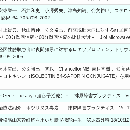
安東栄一、石井和史、小澤秀夫、津島知靖、公文裕巳。ステロ
64: 705-708, 2002
村上貴典、秋山博伸、公文裕巳。前立腺肥大症に対する経尿道
30分単回治療と60分単回治療の比較検討－ J of Microwave Surger
経因性膀胱患者の夜間頻尿に対するロキソプロフェンナトリウム
-95, 2005
克己、公文裕巳、関聡、Chancellor MB, 吉村直樹． 
キシン（ISOLECTIN B4-SAPORIN CONJUGATE）
e Therapy（遺伝子治療）－ 排尿障害プラクティス Vol 13, No
紹介－ボツリヌス毒素－ 排尿障害プラクティス Vol 13, No 2
筋由来幹細胞を用いた膀胱機能再生 泌尿器外科 18(10)1211-1