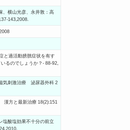
保、横山光彦、永井敦：高
43,2008.
008
大症と過活動膀胱症状を有す
でしょうか？- 88-92,
気刺激治療 泌尿器外科 2
最新治療 18(2):151
ン塩酸塩効果不十分の前立
2010.