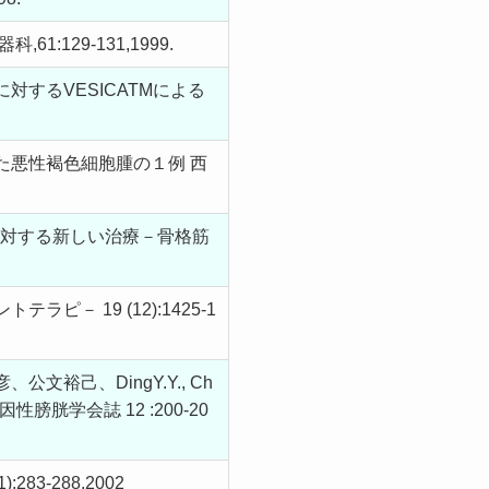
29-131,1999.
するVESICATMによる
た悪性褐色細胞腫の１例 西
低収縮に対する新しい治療－骨格筋
 19 (12):1425-1
己、DingY.Y., Ch
膀胱学会誌 12 :200-20
3-288,2002