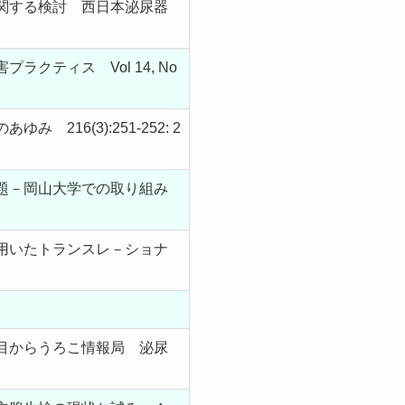
関する検討 西日本泌尿器
ティス Vol 14, No
6(3):251-252: 2
題－岡山大学での取り組み
用いたトランスレ－ショナ
目からうろこ情報局 泌尿