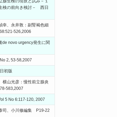
立腺生検の現状と試み－１
生検の前向き検討－ 西日
禎幸、永井敦：副腎褐色細
-526,2006
vo urgency発生に関
53-58,2007
0日初版
、横山光彦：慢性前立腺炎
83,2007
 6:117-120, 2007
、小川修編集 P19-22