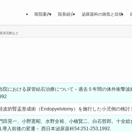
医院案内
院長紹介
泌尿器科の病気と症状
講演活動など
当院における尿管結石治療について－過去５年間の体外衝撃波結
992
腎盂形成術（Endopyelotomy）を施行した小児例の検討 愛媛医学
門田晃一、小野憲昭、水野全裕、小橋賢二、白石哲郎。十全総
入前後の変遷－ 西日本泌尿器科54:251-253,1992.