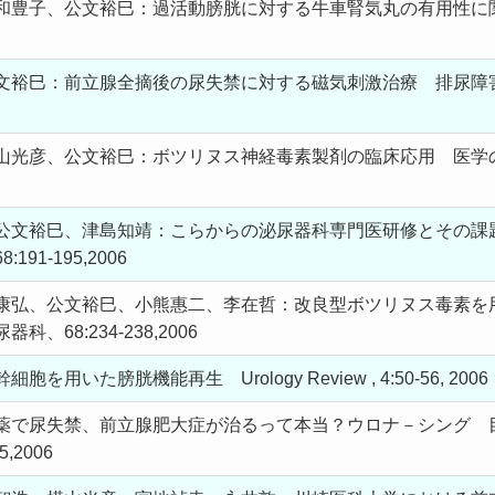
和豊子、公文裕巳：過活動膀胱に対する牛車腎気丸の有用性に
裕巳：前立腺全摘後の尿失禁に対する磁気刺激治療 排尿障害プラク
彦、公文裕巳：ボツリヌス神経毒素製剤の臨床応用 医学のあゆみ 21
公文裕巳、津島知靖：こらからの泌尿器科専門医研修とその課
91-195,2006
康弘、公文裕巳、小熊惠二、李在哲：改良型ボツリヌス毒素を
、68:234-238,2006
用いた膀胱機能再生 Urology Review , 4:50-56, 2006
薬で尿失禁、前立腺肥大症が治るって本当？ウロナ－シング 
5,2006