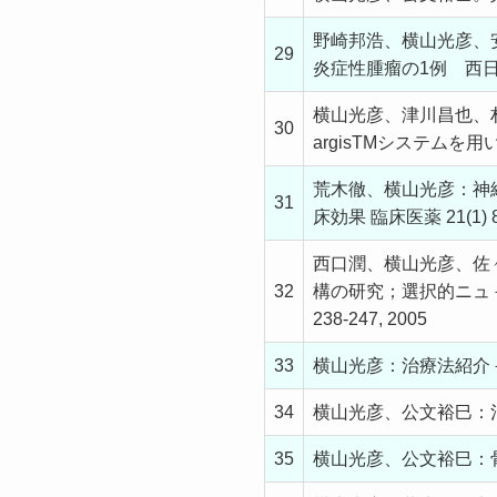
野崎邦浩、横山光彦、
29
炎症性腫瘤の1例 西日泌尿. 
横山光彦、津川昌也、
30
argisTMシステムを用いた
荒木徹、横山光彦：神
31
床効果 臨床医薬 21(1) 89
西口潤、横山光彦、佐々木
32
構の研究；選択的ニュ－ロト
238-247, 2005
33
横山光彦：治療法紹介－Gen
34
横山光彦、公文裕巳：治療法
35
横山光彦、公文裕巳：骨格