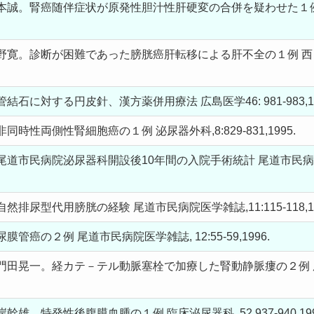
誠。腎癌随伴症状が原発性胆汁性肝硬変の合併を疑わせた１例 西日
。診断が困難であった膀胱癌肝転移による肝不全の１例 西日本泌尿器
石に対する円皮針、漢方薬併用療法 広島医学46: 981-983,1
時性両側性腎細胞癌の１例 泌尿器外科,8:829-831,1995.
市民病院泌尿器科開設後10年間の入院手術統計 尾道市民病院医学雑
排尿型代用膀胱の経験 尾道市民病院医学雑誌,11:115-118,19
癌の２例 尾道市民病院医学雑誌, 12:55-59,1996.
田晃一。経カテ－テル動脈塞栓で加療した腎動静脈瘻の２例 尾道
。特発性後腹膜血腫の１例 臨床泌尿器科, 52,937-940,199