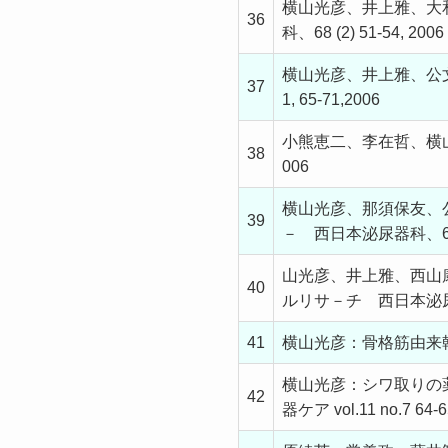
横山光彦、井上雅、大
36
科、68 (2) 51-54, 2006
横山光彦、井上雅、公文
37
1, 65-71,2006
小熊恵二、李在哲、横山光
38
006
横山光彦、那須保友、
39
－ 西日本泌尿器科、68:1
山光彦、井上雅、西山
40
ルリサ－チ 西日本泌尿器科
41
横山光彦：骨格筋由来幹細胞を
横山光彦：シワ取りの
42
器ケア vol.11 no.7 64-6