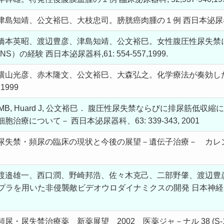
知靖、公文裕巳、大枝忠司。膀胱癌肉腫の１例 西日本泌尿器科,61:1
橋本英昭、渡辺豊彦、津島知靖、公文裕巳。女性腹圧性尿失禁に対
の経験 西日本泌尿器科,61: 554-557,1999.
横山光彦、赤木隆文、公文裕巳、大森弘之。化学療法が奏効し
1999
or MB, Huard J, 公文裕巳． 腹圧性尿失禁ならびに排尿筋
細胞治療について－ 西日本泌尿器科、63: 339-343, 2001
禁・頻尿の臨床の現状と今後の展望－遺伝子治療－ カレントテラピ－
邉雄一、西口潤、野崎邦浩、佐々木克己、二部野肇、渡辺豊彦、公文裕
 超音波ドプラを用いた非侵襲敵ビデオウロダイナミクスの開発 日本神経因性
尿失禁治療薬 新薬展望 2002 医薬ジャ－ナル 38 (S-1):28