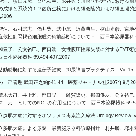
智浩、横山光彦、宮地禎幸、永井敦：川崎医科大学における前
の成績と系統的１２箇所生検における経会陰的および経直腸的
2006
智浩、石村武志、酒井豊、武中篤、近藤典生、横山光彦、宮地
性副腎褐色細胞腫の術前診断について－ 西日本泌尿器科 68:521
子、公文裕巳、西口潤：女性腹圧性尿失禁に対するTVT術後de no
泌尿器科 69:494-497,2007
胱に対する遺伝子治療 排尿障害プラクティス Vol 15, No 2, 
己管理 武田正之編p41-44 医薬ジャ－ナル社2007年9月2
荒木大司、井上雅、門田晃一、雑賀隆史、那須保友、公文裕巳
カ－としてのNGFの有用性について 西日本泌尿器科 69:578-5
症に対するボツリヌス毒素注入療法 Urology Review ,Vol 5 No
立腺肥大症による尿閉 最新泌尿器科診療指針 村井勝、塚本泰司
10日第1版